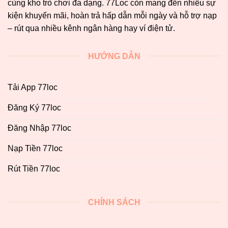
cùng kho trò chơi đa dạng. 77Loc còn mang đến nhiều sự
kiện khuyến mãi, hoàn trả hấp dẫn mỗi ngày và hỗ trợ nạp
– rút qua nhiều kênh ngân hàng hay ví điện tử.
HƯỚNG DẪN
Tải App 77loc
Đăng Ký 77loc
Đăng Nhập 77loc
Nạp Tiền 77loc
Rút Tiền 77loc
CHÍNH SÁCH