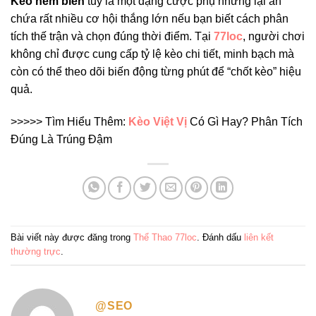
Kèo ném biên
tuy là một dạng cược phụ nhưng lại ẩn
chứa rất nhiều cơ hội thắng lớn nếu bạn biết cách phân
tích thế trận và chọn đúng thời điểm. Tại
77loc
, người chơi
không chỉ được cung cấp tỷ lệ kèo chi tiết, minh bạch mà
còn có thể theo dõi biến động từng phút để “chốt kèo” hiệu
quả.
>>>>> Tìm Hiểu Thêm:
Kèo Việt Vị
Có Gì Hay? Phân Tích
Đúng Là Trúng Đậm
Bài viết này được đăng trong
Thể Thao 77loc
. Đánh dấu
liên kết
thường trực
.
@SEO