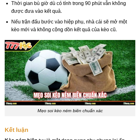
Thời gian bù giờ dù có tính trong 90 phút vẫn không
được đưa vào kết quả.
Nếu trận đấu bước vào hiệp phụ, nhà cái sẽ mở một
kèo mới và không cộng dồn kết quả của kèo cũ.
Mẹo soi kèo ném biên chuẩn xác
Kết luận