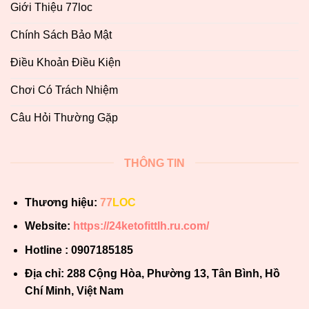
Giới Thiệu 77loc
Chính Sách Bảo Mật
Điều Khoản Điều Kiện
Chơi Có Trách Nhiệm
Câu Hỏi Thường Gặp
THÔNG TIN
Thương hiệu:
77
LOC
Website:
https://24ketofittlh.ru.com/
Hotline : 0907185185
Địa chỉ: 288 Cộng Hòa, Phường 13, Tân Bình, Hồ
Chí Minh, Việt Nam