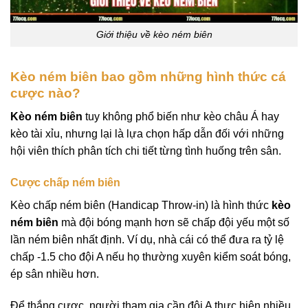
Giới thiệu về kèo ném biên
Kèo ném biên bao gồm những hình thức cá
cược nào?
Kèo ném biên
tuy không phổ biến như kèo châu Á hay
kèo tài xỉu, nhưng lại là lựa chọn hấp dẫn đối với những
hội viên thích phân tích chi tiết từng tình huống trên sân.
Cược chấp ném biên
Kèo chấp ném biên (Handicap Throw-in) là hình thức
kèo
ném biên
mà đội bóng mạnh hơn sẽ chấp đội yếu một số
lần ném biên nhất định. Ví dụ, nhà cái có thể đưa ra tỷ lệ
chấp -1.5 cho đội A nếu họ thường xuyên kiểm soát bóng,
ép sân nhiều hơn.
Để thắng cược, người tham gia cần đội A thực hiện nhiều