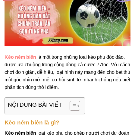
Kèo ném biên
là một trong những loại kèo phụ độc đáo,
được ưa chuộng trong cộng đồng cá cược 77loc. Với cách
chơi đơn giản, dễ hiểu, loại hình này mang đến cho bet thủ
một góc nhìn mới mẻ, cơ hội sinh lời nhanh chóng nếu biết
phân tích đúng thời điểm.
NỘI DUNG BÀI VIẾT
Kèo ném biên là gì?
Kèo ném biên
loại kèo phụ cho phép người chơi dự đoán