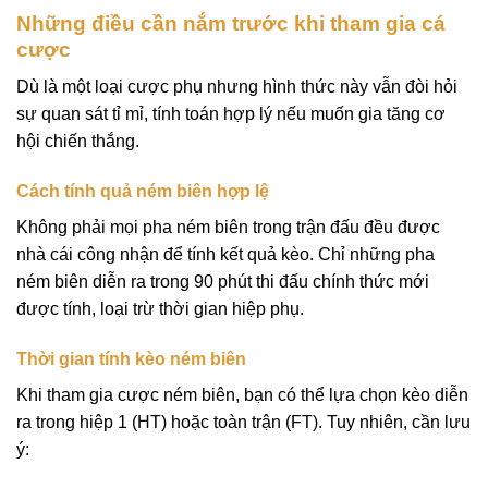
Những điều cần nắm trước khi tham gia cá
cược
Dù là một loại cược phụ nhưng hình thức này vẫn đòi hỏi
sự quan sát tỉ mỉ, tính toán hợp lý nếu muốn gia tăng cơ
hội chiến thắng.
Cách tính quả ném biên hợp lệ
Không phải mọi pha ném biên trong trận đấu đều được
nhà cái công nhận để tính kết quả kèo. Chỉ những pha
ném biên diễn ra trong 90 phút thi đấu chính thức mới
được tính, loại trừ thời gian hiệp phụ.
Thời gian tính kèo ném biên
Khi tham gia cược ném biên, bạn có thể lựa chọn kèo diễn
ra trong hiệp 1 (HT) hoặc toàn trận (FT). Tuy nhiên, cần lưu
ý: