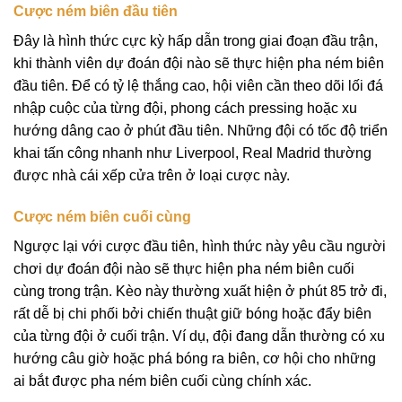
Cược ném biên đầu tiên
Đây là hình thức cực kỳ hấp dẫn trong giai đoạn đầu trận,
khi thành viên dự đoán đội nào sẽ thực hiện pha ném biên
đầu tiên. Để có tỷ lệ thắng cao, hội viên cần theo dõi lối đá
nhập cuộc của từng đội, phong cách pressing hoặc xu
hướng dâng cao ở phút đầu tiên. Những đội có tốc độ triển
khai tấn công nhanh như Liverpool, Real Madrid thường
được nhà cái xếp cửa trên ở loại cược này.
Cược ném biên cuối cùng
Ngược lại với cược đầu tiên, hình thức này yêu cầu người
chơi dự đoán đội nào sẽ thực hiện pha ném biên cuối
cùng trong trận. Kèo này thường xuất hiện ở phút 85 trở đi,
rất dễ bị chi phối bởi chiến thuật giữ bóng hoặc đẩy biên
của từng đội ở cuối trận. Ví dụ, đội đang dẫn thường có xu
hướng câu giờ hoặc phá bóng ra biên, cơ hội cho những
ai bắt được pha ném biên cuối cùng chính xác.