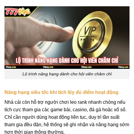
Lộ trình nâng hạng dành cho hội viên chăm chỉ
Nâng hạng siêu tốc khi tích lũy đủ điểm hoạt động
Nhà cái còn hỗ trợ người chơi leo rank nhanh chóng nếu
tích cực tham gia các game bài, casino, đá gà hoặc xổ số.
Chỉ cần người dùng hoạt động liên tục, duy trì tần suất
tham gia đều đặn, hệ thống sẽ ghi nhận và nâng hạng sớm
hơn thời gian thông thường.