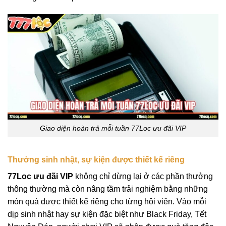
Giao diện hoàn trả mỗi tuần 77Loc ưu đãi VIP
Thưởng sinh nhật, sự kiện được thiết kế riêng
77Loc ưu đãi VIP
không chỉ dừng lại ở các phần thưởng
thông thường mà còn nâng tầm trải nghiệm bằng những
món quà được thiết kế riêng cho từng hội viên. Vào mỗi
dịp sinh nhật hay sự kiện đặc biệt như Black Friday, Tết