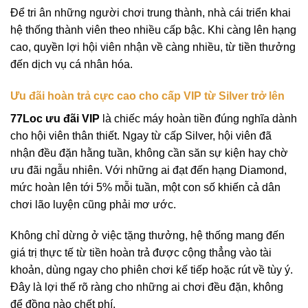
Để tri ân những người chơi trung thành, nhà cái triển khai
hệ thống thành viên theo nhiều cấp bậc. Khi càng lên hạng
cao, quyền lợi hội viên nhận về càng nhiều, từ tiền thưởng
đến dịch vụ cá nhân hóa.
Ưu đãi hoàn trả cực cao cho cấp VIP từ Silver trở lên
77Loc ưu đãi VIP
là chiếc máy hoàn tiền đúng nghĩa dành
cho hội viên thân thiết. Ngay từ cấp Silver, hội viên đã
nhận đều đặn hằng tuần, không cần săn sự kiện hay chờ
ưu đãi ngẫu nhiên. Với những ai đạt đến hạng Diamond,
mức hoàn lên tới 5% mỗi tuần, một con số khiến cả dân
chơi lão luyện cũng phải mơ ước.
Không chỉ dừng ở việc tặng thưởng, hệ thống mang đến
giá trị thực tế từ tiền hoàn trả được cộng thẳng vào tài
khoản, dùng ngay cho phiên chơi kế tiếp hoặc rút về tùy ý.
Đây là lợi thế rõ ràng cho những ai chơi đều đặn, không
để đồng nào chết phí.