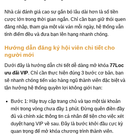
Nhà cái đánh giá cao sự gắn bó lâu dài hơn là số tiền
cược lớn trong thời gian ngắn. Chỉ cần bạn giữ thói quen
đăng nhập, tham gia một vài ván mỗi ngày, hệ thống vẫn
tính điểm đều và đưa bạn lên hạng nhanh chóng.
Hướng dẫn đăng ký hội viên chi tiết cho
người mới
Dưới đây là hướng dẫn chi tiết dễ dàng mở khóa
77Loc
ưu đãi VIP
. Chỉ cần thực hiện đúng 3 bước cơ bản, bạn
sẽ nhanh chóng tiến vào hàng ngũ thành viên đặc biệt và
tận hưởng hệ thống quyền lợi không giới hạn:
Bước 1: Hãy truy cập trang chủ và tạo một tài khoản
mới trong vòng chưa đầy 1 phút. Đừng quên điền đầy
đủ và chính xác thông tin cá nhân để tiện cho việc xét
duyệt hạng VIP về sau. Đây là bước khởi đầu cực kỳ
quan trọng để mở khóa chương trình thành viên.