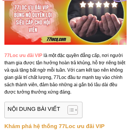
77Loc ưu đãi VIP
là một đặc quyền đẳng cấp, nơi người
tham gia được tận hưởng hoàn trả khủng, hỗ trợ riêng biệt
và quà tặng bất ngờ mỗi tuần. Với cam kết tạo nên không
gian giải trí chất lượng, 77Loc đầu tư mạnh tay vào chính
sách thành viên, đảm bảo những ai gắn bó lâu dài đều
được tưởng thưởng xứng đáng.
NỘI DUNG BÀI VIẾT
Khám phá hệ thống 77Loc ưu đãi VIP