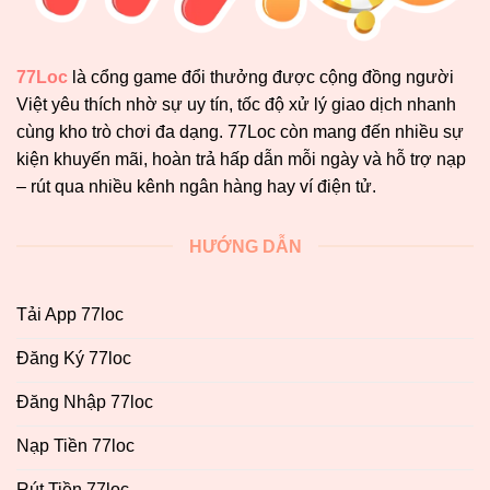
77Loc
là cổng game đổi thưởng được cộng đồng người
Việt yêu thích nhờ sự uy tín, tốc độ xử lý giao dịch nhanh
cùng kho trò chơi đa dạng. 77Loc còn mang đến nhiều sự
kiện khuyến mãi, hoàn trả hấp dẫn mỗi ngày và hỗ trợ nạp
– rút qua nhiều kênh ngân hàng hay ví điện tử.
HƯỚNG DẪN
Tải App 77loc
Đăng Ký 77loc
Đăng Nhập 77loc
Nạp Tiền 77loc
Rút Tiền 77loc