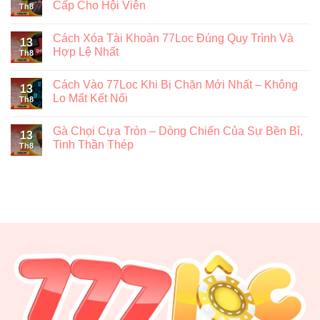
Cấp Cho Hội Viên
Th8
Cách Xóa Tài Khoản 77Loc Đúng Quy Trình Và
13
Hợp Lệ Nhất
Th8
Cách Vào 77Loc Khi Bị Chặn Mới Nhất – Không
13
Lo Mất Kết Nối
Th8
Gà Chọi Cựa Tròn – Dòng Chiến Của Sự Bền Bỉ,
13
Tinh Thần Thép
Th8