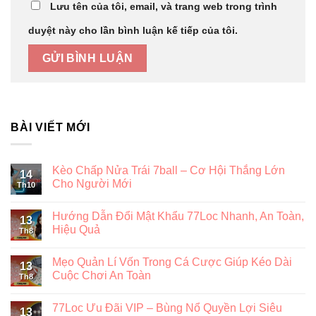
Lưu tên của tôi, email, và trang web trong trình
duyệt này cho lần bình luận kế tiếp của tôi.
BÀI VIẾT MỚI
Kèo Chấp Nửa Trái 7ball – Cơ Hội Thắng Lớn
14
Cho Người Mới
Th10
Hướng Dẫn Đổi Mật Khẩu 77Loc Nhanh, An Toàn,
13
Hiệu Quả
Th8
Mẹo Quản Lí Vốn Trong Cá Cược Giúp Kéo Dài
13
Cuộc Chơi An Toàn
Th8
77Loc Ưu Đãi VIP – Bùng Nổ Quyền Lợi Siêu
13