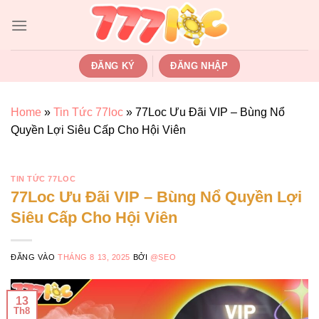
Bỏ
qua
nội
dung
ĐĂNG KÝ
ĐĂNG NHẬP
Home
»
Tin Tức 77loc
»
77Loc Ưu Đãi VIP – Bùng Nổ
Quyền Lợi Siêu Cấp Cho Hội Viên
TIN TỨC 77LOC
77Loc Ưu Đãi VIP – Bùng Nổ Quyền Lợi
Siêu Cấp Cho Hội Viên
ĐĂNG VÀO
THÁNG 8 13, 2025
BỞI
@SEO
13
Th8