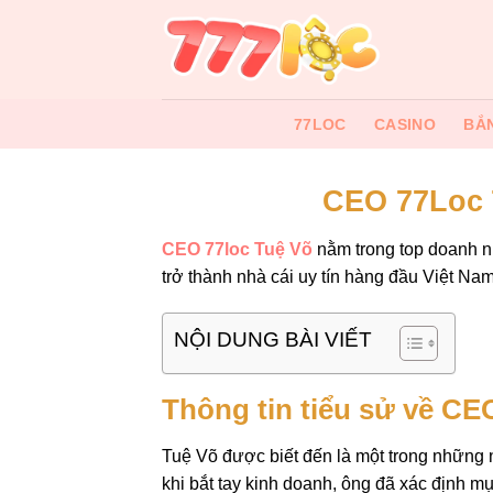
Bỏ
qua
nội
dung
77LOC
CASINO
BẮ
CEO 77Loc 
CEO 77loc Tuệ Võ
nằm trong top doanh nh
trở thành nhà cái uy tín hàng đầu Việt Nam
NỘI DUNG BÀI VIẾT
Thông tin tiểu sử về CE
Tuệ Võ được biết đến là một trong những n
khi bắt tay kinh doanh, ông đã xác định mụ