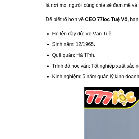
là nơi mọi người cùng chia sẻ đam mê và p
Để biết rõ hơn về
CEO 77loc Tuệ Võ
, bạn
Họ tên đầy đủ: Võ Văn Tuệ.
Sinh năm: 12/1965.
Quê quán: Hà Tĩnh.
Trình độ học vấn: Tốt nghiệp xuất sắc
Kinh nghiệm: 5 năm quản lý kinh doanh 