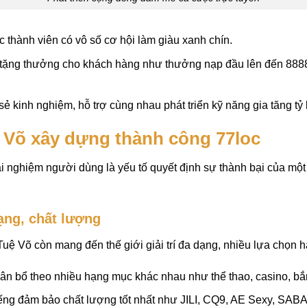
c thành viên có vô số cơ hội làm giàu xanh chín.
 tặng thưởng cho khách hàng như thưởng nạp đầu lên đến 8888
sẻ kinh nghiệm, hỗ trợ cùng nhau phát triển kỹ năng gia tăng tỷ
 Võ xây dựng thành công 77loc
rải nghiệm người dùng là yếu tố quyết định sự thành bại của một 
dạng, chất lượng
ệ Võ còn mang đến thế giới giải trí đa dạng, nhiều lựa chọn h
n bổ theo nhiều hạng mục khác nhau như thể thao, casino, bắ
tiếng đảm bảo chất lượng tốt nhất như JILI, CQ9, AE Sexy, S