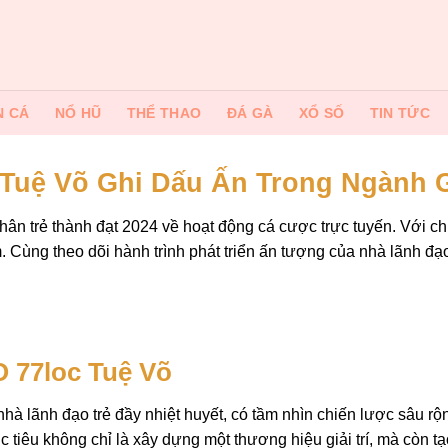
N CÁ
NỔ HŨ
THỂ THAO
ĐÁ GÀ
XỔ SỐ
TIN TỨC
Tuệ Võ Ghi Dấu Ấn Trong Ngành 
ân trẻ thành đạt 2024 về hoạt động cá cược trực tuyến. Với chi
. Cùng theo dõi hành trình phát triển ấn tượng của nhà lãnh đạo
O 77loc Tuệ Võ
hà lãnh đạo trẻ đầy nhiệt huyết, có tầm nhìn chiến lược sâu r
c tiêu không chỉ là xây dựng một thương hiệu giải trí, mà còn 