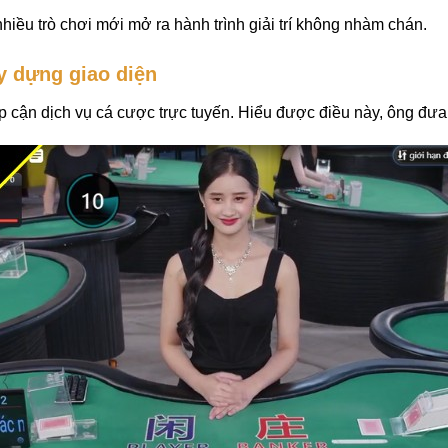
iều trò chơi mới mở ra hành trình giải trí không nhàm chán.
y dựng giao diện
ếp cận dịch vụ cá cược trực tuyến. Hiểu được điều này, ông đưa