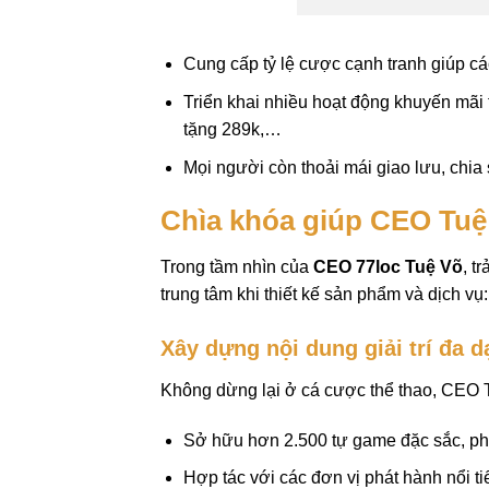
Cung cấp tỷ lệ cược cạnh tranh giúp cá
Triển khai nhiều hoạt động khuyến mãi
tặng 289k,…
Mọi người còn thoải mái giao lưu, chia 
Chìa khóa giúp CEO Tuệ
Trong tầm nhìn của
CEO 77loc Tuệ Võ
, t
trung tâm khi thiết kế sản phẩm và dịch vụ:
Xây dựng nội dung giải trí đa 
Không dừng lại ở cá cược thể thao, CEO Tu
Sở hữu hơn 2.500 tự game đặc sắc, phâ
Hợp tác với các đơn vị phát hành nổi 