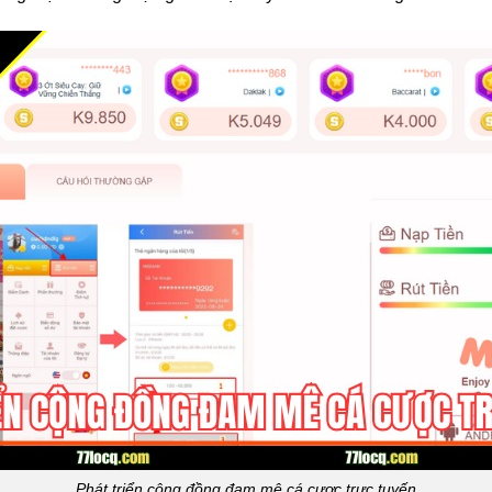
Phát triển cộng đồng đam mê cá cược trực tuyến