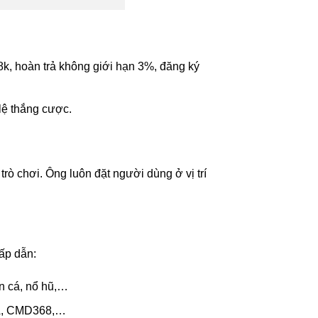
k, hoàn trả không giới hạn 3%, đăng ký
 lệ thắng cược.
trò chơi. Ông luôn đặt người dùng ở vị trí
ấp dẫn:
n cá, nổ hũ,…
ABA, CMD368,…