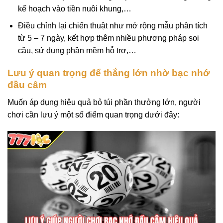
kế hoạch vào tiền nuôi khung,…
Điều chỉnh lại chiến thuật như mở rộng mẫu phân tích
từ 5 – 7 ngày, kết hợp thêm nhiều phương pháp soi
cầu, sử dụng phần mềm hỗ trợ,…
Lưu ý quan trọng để thắng lớn nhờ bạc nhớ
đầu câm
Muốn áp dụng hiệu quả bỏ túi phần thưởng lớn, người
chơi cần lưu ý một số điểm quan trọng dưới đây: